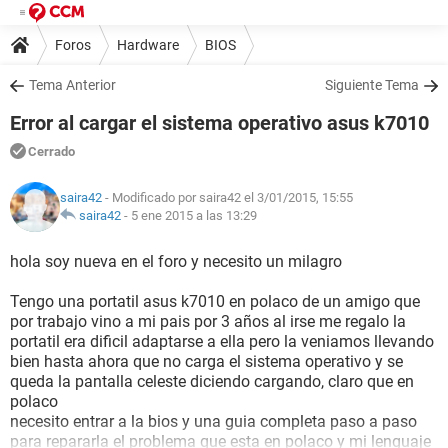
Foros
Hardware
BIOS
Tema Anterior
Siguiente Tema
Error al cargar el sistema operativo asus k7010
Cerrado
saira42
- Modificado por saira42 el 3/01/2015, 15:55
saira42
-
5 ene 2015 a las 13:29
hola soy nueva en el foro y necesito un milagro
Tengo una portatil asus k7010 en polaco de un amigo que
por trabajo vino a mi pais por 3 años al irse me regalo la
portatil era dificil adaptarse a ella pero la veniamos llevando
bien hasta ahora que no carga el sistema operativo y se
queda la pantalla celeste diciendo cargando, claro que en
polaco
necesito entrar a la bios y una guia completa paso a paso
para repararla el problema que esta en polaco y mi lenguaje