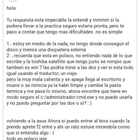
hola
Tu respuesta esta impecable la entendi y mmmm si la
pudiera llevar a la practica seguro estaria pronta, pero te
paso a contar que tengo mas dificultades .no es simple
1.. estoy en medio de la nada, no tengo donde conseguir el
disco y menos una disquetera externa
2 ...recuerda que esta en polaco, no entiendo nada de lo que
escribe y la toshiba satellite que tengo justo se rompio que
tambien es win 7 las podria mirar a las dos y ver si esta todo
igual usando el traductor; un viaje.
pero la muy mala calienta y se apaga llega al escritorio y
muere o se reinicia ya la habri limpie y cambie la pasta
termica y me pasa lo mismo, ahora encontre que tiene en
modo seguro el c:/administrador:cmd.exe y no puedo usarla
y no puedo preguntar por las dos o si? : )
volviendo a la asus Ahora si puedo entrar al bios cuando la
prendo aprete f2 entre y ahi un rato estuve mirandola como
que si entendia algo : (
todo en polaco jeje