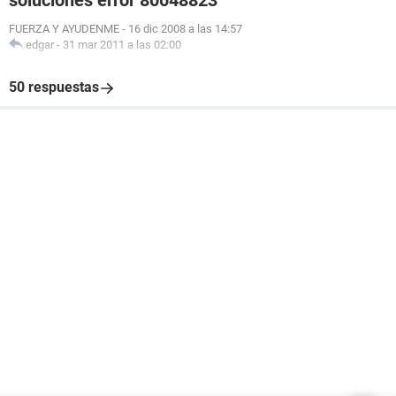
soluciones error 80048823
FUERZA Y AYUDENME
-
16 dic 2008 a las 14:57
edgar
-
31 mar 2011 a las 02:00
50 respuestas