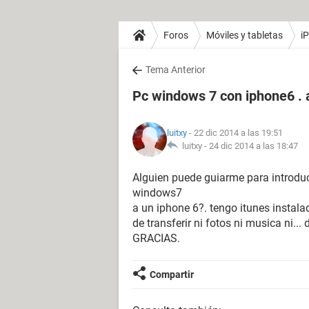
Foros
Móviles y tabletas
i
Tema Anterior
Pc windows 7 con iphone6 . 
luitxy
- 22 dic 2014 a las 19:51
luitxy -
24 dic 2014 a las 18:47
Alguien puede guiarme para introduci
windows7
a un iphone 6?. tengo itunes instala
de transferir ni fotos ni musica ni..
GRACIAS.
Compartir