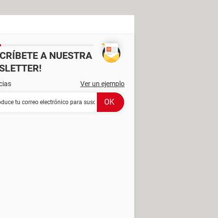
SCRÍBETE A NUESTRA
SLETTER!
cias
Ver un ejemplo