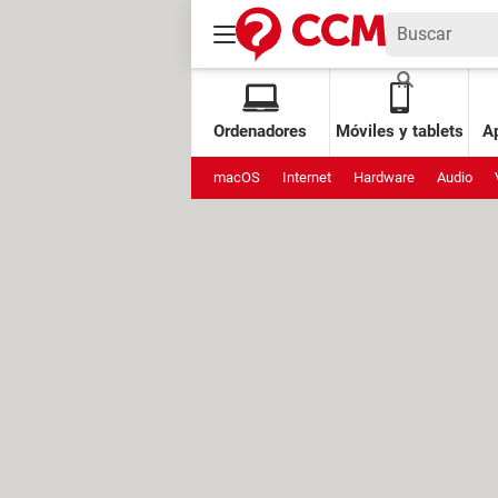
Ordenadores
Móviles y tablets
Ap
macOS
Internet
Hardware
Audio