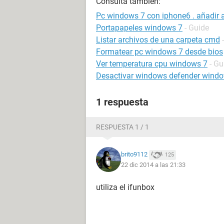
Consulta también:
Pc windows 7 con iphone6 . añadir 
Portapapeles windows 7
- Guide
Listar archivos de una carpeta cmd
Formatear pc windows 7 desde bios
Ver temperatura cpu windows 7
- Gu
Desactivar windows defender wind
1 respuesta
RESPUESTA 1 / 1
brito9112
125
22 dic 2014 a las 21:33
utiliza el ifunbox