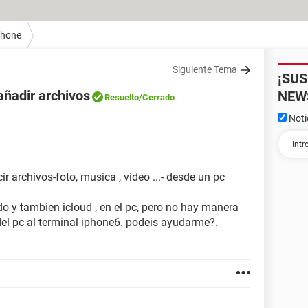
Phone
Siguiente Tema
¡SU
añadir archivos
NEW
Resuelto
/Cerrado
Noti
r archivos-foto, musica , video ...- desde un pc
do y tambien icloud , en el pc, pero no hay manera
. del pc al terminal iphone6. podeis ayudarme?.