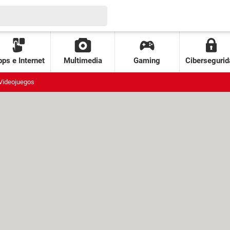
ps e Internet
Multimedia
Gaming
Cibersegurid
Videojuegos