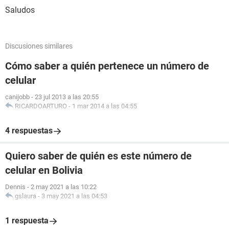
Saludos
Discusiones similares
Cómo saber a quién pertenece un número de
celular
canijobb
-
23 jul 2013 a las 20:55
RICARDOARTURO
-
1 mar 2014 a las 04:55
4 respuestas
Quiero saber de quién es este número de
celular en Bolivia
Dennis
-
2 may 2021 a las 10:22
gslaura
-
3 may 2021 a las 04:53
1 respuesta