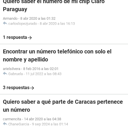
Quiero saber el número de mi chip Claro
Paraguay
Armando
-
8 abr 2020 a las 01:32
carloslopezjurado
-
8 abr 2020 a las 16:13
1 respuesta
Encontrar un número telefónico con solo el
nombre y apellido
arielsilvera
-
8 feb 2016 a las 02:01
Gabruela
-
11 jul 2022 a las 08:43
3 respuestas
Quiero saber a qué parte de Caracas pertenece
un número
carmencita
-
14 abr 2020 a las 04:38
ChaneGarcia
-
9 sep 2024 a las 01:14