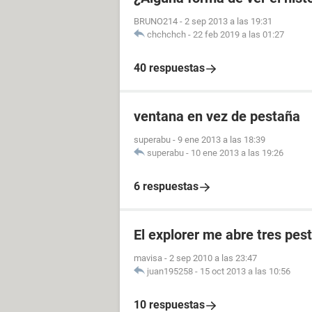
BRUNO214
-
2 sep 2013 a las 19:31
chchchch
-
22 feb 2019 a las 01:27
40 respuestas
ventana en vez de pestaña
superabu
-
9 ene 2013 a las 18:39
superabu
-
10 ene 2013 a las 19:26
6 respuestas
El explorer me abre tres pes
mavisa
-
2 sep 2010 a las 23:47
juan195258
-
15 oct 2013 a las 10:56
10 respuestas