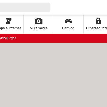
ps e Internet
Multimedia
Gaming
Cibersegurid
Videojuegos