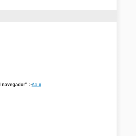
l navegador"
-->
Aquí