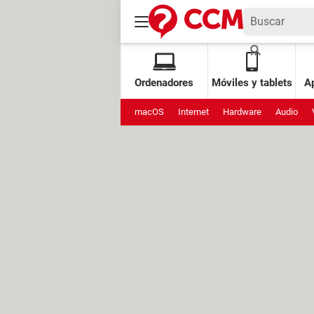
Ordenadores
Móviles y tablets
Ap
macOS
Internet
Hardware
Audio