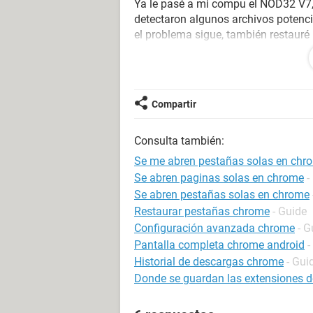
Ya le pasé a mi compu el NOD32 V7, 
detectaron algunos archivos potenc
el problema sigue, también restauré 
hice casi todas las cosas que reco
dijeron que buscara entre los progr
aparece por ningún lado (aun mostra
Compartir
Ya estoy desesperada porque es una
más, incluso al prender la computad
Consulta también:
página linkbucks y aún estando sin 
saliendo las pestañas una tras otra 
Se me abren pestañas solas en chr
página no puede ser mostrada
Se abren paginas solas en chrome
-
Se abren pestañas solas en chrome
Restaurar pestañas chrome
- Guide
Configuración avanzada chrome
- G
Pantalla completa chrome android
-
Historial de descargas chrome
- Gui
Donde se guardan las extensiones 