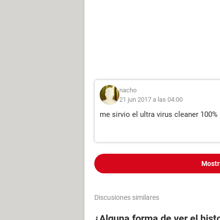
nacho
21 jun 2017 a las 04:00
me sirvio el ultra virus cleaner 100%
Mostr
Discusiones similares
¿Alguna forma de ver el hist