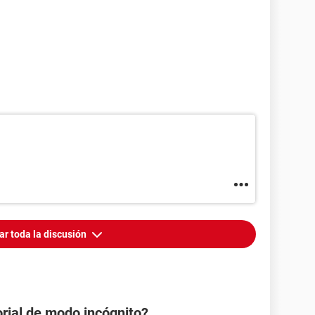
ar toda la discusión
orial de modo incógnito?