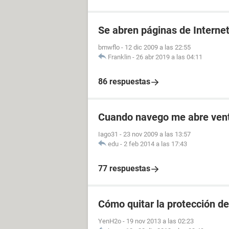
Se abren páginas de Internet
bmwflo
-
12 dic 2009 a las 22:55
Franklin
-
26 abr 2019 a las 04:11
86 respuestas
Cuando navego me abre vent
Iago31
-
23 nov 2009 a las 13:57
edu
-
2 feb 2014 a las 17:43
77 respuestas
Cómo quitar la protección d
YenH2o
-
19 nov 2013 a las 02:23