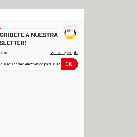
SCRÍBETE A NUESTRA
SLETTER!
cias
Ver un ejemplo