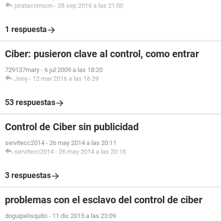
piratacrimson
-
28 sep 2016 a las 21:00
1 respuesta
Ciber: pusieron clave al control, como entrar
729137mary
-
6 jul 2009 a las 18:20
Jony
-
12 mar 2016 a las 16:29
53 respuestas
Control de Ciber sin publicidad
servitecc2014
-
26 may 2014 a las 20:11
servitecc2014
-
26 may 2014 a las 20:18
3 respuestas
problemas con el esclavo del control de ciber
doguipelisquito
-
11 dic 2015 a las 23:09