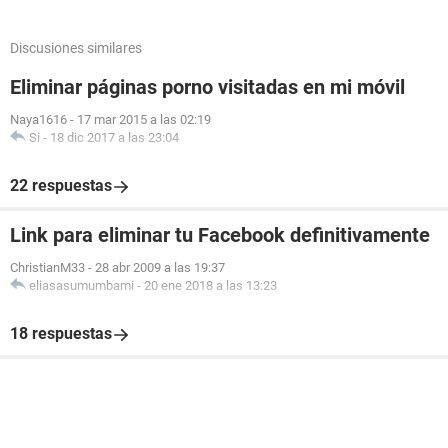
Discusiones similares
Eliminar páginas porno visitadas en mi móvil
Naya1616
-
17 mar 2015 a las 02:19
Si
-
18 dic 2017 a las 23:04
22 respuestas
Link para eliminar tu Facebook definitivamente
ChristianM33
-
28 abr 2009 a las 19:37
eliasasumumbami
-
20 ene 2018 a las 13:23
18 respuestas