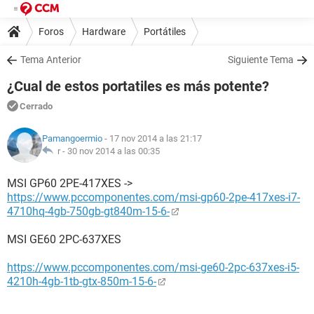
Foros
Hardware
Portátiles
Tema Anterior
Siguiente Tema
¿Cual de estos portatiles es más potente?
Cerrado
Pamangoermio
- 17 nov 2014 a las 21:17
r -
30 nov 2014 a las 00:35
MSI GP60 2PE-417XES ->
https://www.pccomponentes.com/msi-gp60-2pe-417xes-i7-
4710hq-4gb-750gb-gt840m-15-6-
MSI GE60 2PC-637XES
https://www.pccomponentes.com/msi-ge60-2pc-637xes-i5-
4210h-4gb-1tb-gtx-850m-15-6-