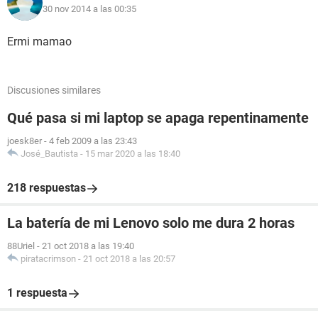
30 nov 2014 a las 00:35
Ermi mamao
Discusiones similares
Qué pasa si mi laptop se apaga repentinamente
joesk8er
-
4 feb 2009 a las 23:43
José_Bautista
-
15 mar 2020 a las 18:40
218 respuestas
La batería de mi Lenovo solo me dura 2 horas
88Uriel
-
21 oct 2018 a las 19:40
piratacrimson
-
21 oct 2018 a las 20:57
1 respuesta