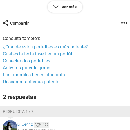
Cada uno cuenta con especificaciones muy buenas para el
Ver más
precio. Pero no se cual será más potente, puesto que el
segundo tiene una gráfica muy potente pero peor
procesador, mientras que el primero tiene un procesador
Compartir
muy potente pero tiene una gráfica bastante peor.
Consulta también:
Lo que deseo es el máximo rendimiento ya sea para juegos
¿Cual de estos portatiles es más potente?
de nueva generación como diseño y renderizado 3D.
Cual es la tecla insert en un portátil
Conectar dos portatiles
Antivirus potente gratis
Los portátiles tienen bluetooth
Descargar antivirus potente
2 respuestas
RESPUESTA 1 / 2
brito9112
125