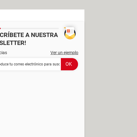
SCRÍBETE A NUESTRA
SLETTER!
cias
Ver un ejemplo