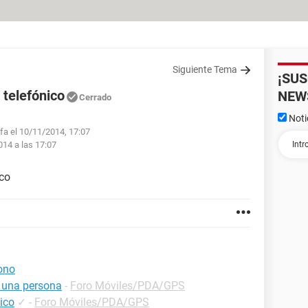
Siguiente Tema
¡SU
telefónico
NEW
Cerrado
Noti
lfa el 10/11/2014, 17:07
014 a las 17:07
co
ono
 una persona
-
Foro Móviles/PDA/GPS
ico
✓
-
Foro Móviles/PDA/GPS