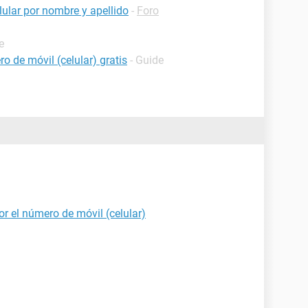
ular por nombre y apellido
-
Foro
e
o de móvil (celular) gratis
- Guide
r el número de móvil (celular)