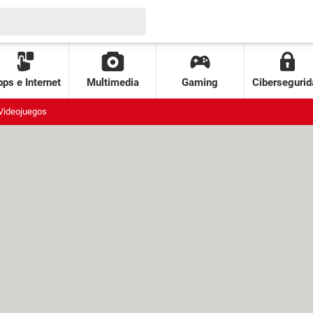
ps e Internet
Multimedia
Gaming
Cibersegurid
Videojuegos