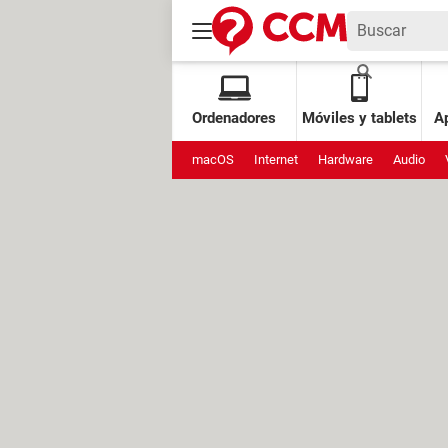
Ordenadores
Móviles y tablets
Ap
macOS
Internet
Hardware
Audio