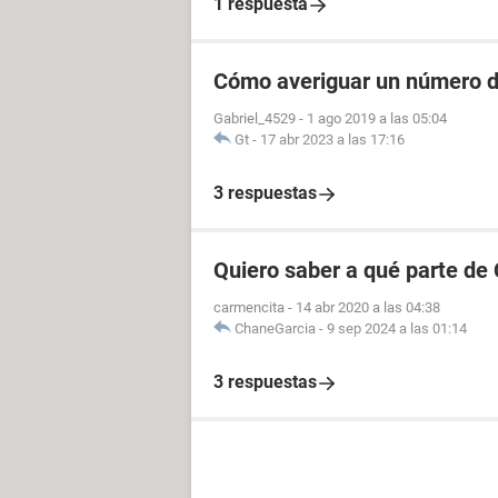
1 respuesta
Cómo averiguar un número de
Gabriel_4529
-
1 ago 2019 a las 05:04
Gt
-
17 abr 2023 a las 17:16
3 respuestas
Quiero saber a qué parte de
carmencita
-
14 abr 2020 a las 04:38
ChaneGarcia
-
9 sep 2024 a las 01:14
3 respuestas