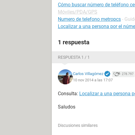
Cómo buscar número de teléfono cel
Móviles/PDA/GPS
Numero de telefono metropcs
- Guid
Localizar a una persona por el númer
1 respuesta
RESPUESTA 1 / 1
Carlos Villagómez
278.797
10 nov 2014 a las 17:07
Consulta:
Localizar a una persona po
Saludos
Discusiones similares