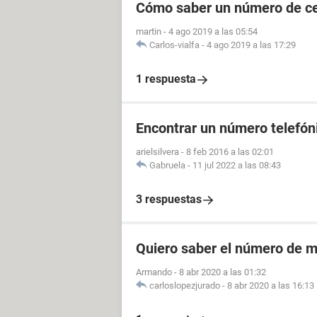
Cómo saber un número de cel
martin
-
4 ago 2019 a las 05:54
Carlos-vialfa
-
4 ago 2019 a las 17:29
1 respuesta
Encontrar un número telefóni
arielsilvera
-
8 feb 2016 a las 02:01
Gabruela
-
11 jul 2022 a las 08:43
3 respuestas
Quiero saber el número de m
Armando
-
8 abr 2020 a las 01:32
carloslopezjurado
-
8 abr 2020 a las 16:13