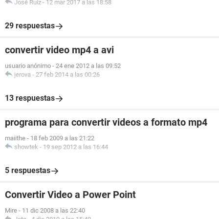
José Ruiz
-
12 mar 2017 a las 18:58
29 respuestas
convertir video mp4 a avi
usuario anónimo
-
24 ene 2012 a las 09:52
jerova
-
27 feb 2014 a las 00:26
13 respuestas
programa para convertir videos a formato mp4
maiithe
-
18 feb 2009 a las 21:22
showtek
-
19 sep 2012 a las 16:44
5 respuestas
Convertir Video a Power Point
Mire
-
11 dic 2008 a las 22:40