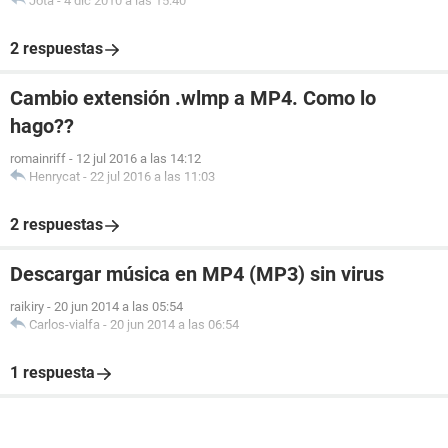
Jota
-
4 dic 2010 a las 15:40
2 respuestas
Cambio extensión .wlmp a MP4. Como lo
hago??
romainriff
-
12 jul 2016 a las 14:12
Henrycat
-
22 jul 2016 a las 11:03
2 respuestas
Descargar música en MP4 (MP3) sin virus
raikiry
-
20 jun 2014 a las 05:54
Carlos-vialfa
-
20 jun 2014 a las 06:54
1 respuesta