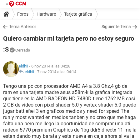
Foros
Hardware
Tarjeta gráfica
Tema Anterior
Siguiente Tema
Quiero cambiar mi tarjeta pero no estoy seguro
:S
Cerrado
eldhii
- 6 nov 2014 a las 04:28
eldhii
-
7 nov 2014 a las 04:14
Tengo una pc con procesador AMD A4 a 3.8 Ghz,4 gb de
ram en una tarjeta madre asus a58m-k la grafica integrada
que tiene es la AMD RADEON HD 7480D tiene 1762 MB casi
2 GB de video con pixel shader 5.0 y vertex shader 5.0 puedo
jugar battlefiel 3 en graficos medios y need for speed The
run y most wanted en medios tanben y no creo que me haga
falta una pero me llego la oportunidad de comprar una ati
radeon 5770 premium Graphics de 1bg ddr5 directx 11 me la
estan dando muy barata y esta nueva en caja ahora si va la