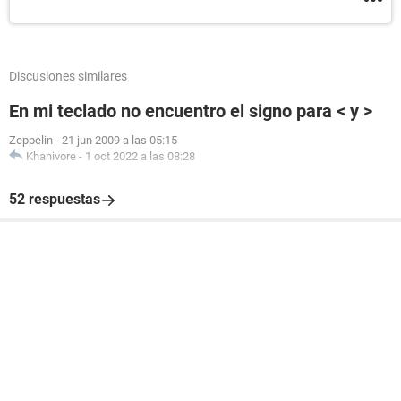
Discusiones similares
En mi teclado no encuentro el signo para < y >
Zeppelin
-
21 jun 2009 a las 05:15
Khanivore
-
1 oct 2022 a las 08:28
52 respuestas