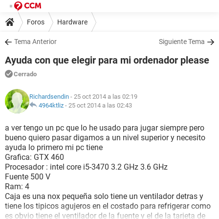
Foros
Hardware
Tema Anterior
Siguiente Tema
Ayuda con que elegir para mi ordenador please
Cerrado
Richardsendin
- 25 oct 2014 a las 02:19
4964ktliz
-
25 oct 2014 a las 02:43
a ver tengo un pc que lo he usado para jugar siempre pero
bueno quiero pasar digamos a un nivel superior y necesito
ayuda lo primero mi pc tiene
Grafica: GTX 460
Procesador : intel core i5-3470 3.2 GHz 3.6 GHz
Fuente 500 V
Ram: 4
Caja es una nox pequeña solo tiene un ventilador detras y
tiene los tipicos agujeros en el costado para refrigerar como
es obvio tiene el ventilador de la fuente y el de la tarjeta de