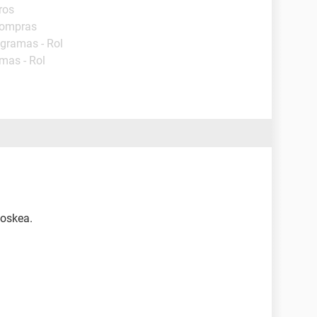
ros
Compras
ogramas - Rol
mas - Rol
oskea.