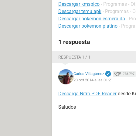
Descargar kmspico
- Programas - Ot
Descargar temu apk
- Programas - 
Descargar pokemon esmeralda
- Pr
Descargar pokemon platino
- Progra
1 respuesta
RESPUESTA 1 / 1
Carlos Villagómez
278.797
23 oct 2014 a las 01:21
Descarga Nitro PDF Reader
desde Ki
Saludos