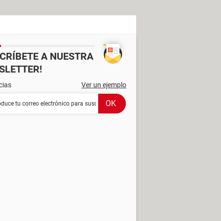
SCRÍBETE A NUESTRA
SLETTER!
cias
Ver un ejemplo