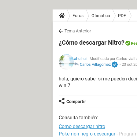
Foros
Ofimática
PDF
Tema Anterior
¿Cómo descargar Nitro?
Res
ahuihui
- Modificado por Carlos-vialf
Carlos Villagómez
-
23 oct 2
hola, quiero saber si me pueden dec
win 7
Compartir
Consulta también:
Como descargar nitro
Pokemon negro descargar
- Program