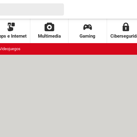
ps e Internet
Multimedia
Gaming
Cibersegurid
Videojuegos