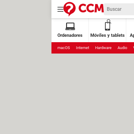
Ordenadores
Móviles y tablets
Ap
macOS
Internet
Hardware
Audio