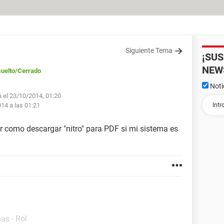
Siguiente Tema
¡SU
NEW
uelto
/Cerrado
Noti
a el 23/10/2014, 01:20
014 a las 01:21
ir como descargar "nitro" para PDF si mi sistema es
as - Rol