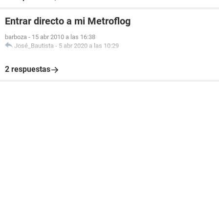
Entrar directo a mi Metroflog
barboza
-
15 abr 2010 a las 16:38
José_Bautista
-
5 abr 2020 a las 10:29
2 respuestas