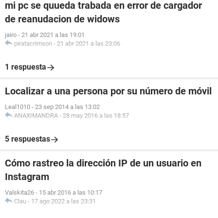
mi pc se quueda trabada en error de cargador
de reanudacion de widows
jairo
-
21 abr 2021 a las 19:01
piratacrimson
-
21 abr 2021 a las 23:06
1 respuesta
Localizar a una persona por su número de móvil
Leal1010
-
23 sep 2014 a las 13:02
ANAXIMANDRA
-
28 may 2016 a las 18:57
5 respuestas
Cómo rastreo la dirección IP de un usuario en
Instagram
Valskita26
-
15 abr 2016 a las 10:17
Clau
-
17 ago 2022 a las 23:31