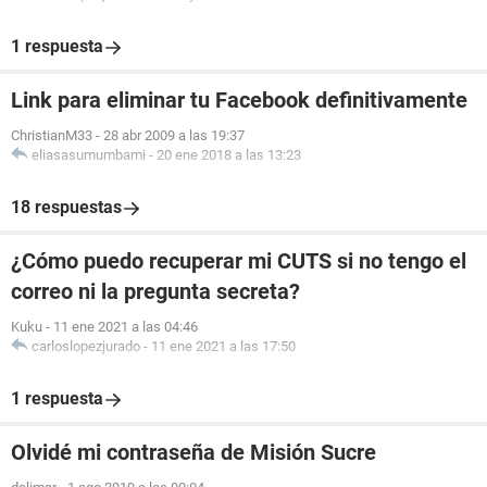
1 respuesta
Link para eliminar tu Facebook definitivamente
ChristianM33
-
28 abr 2009 a las 19:37
eliasasumumbami
-
20 ene 2018 a las 13:23
18 respuestas
¿Cómo puedo recuperar mi CUTS si no tengo el
correo ni la pregunta secreta?
Kuku
-
11 ene 2021 a las 04:46
carloslopezjurado
-
11 ene 2021 a las 17:50
1 respuesta
Olvidé mi contraseña de Misión Sucre