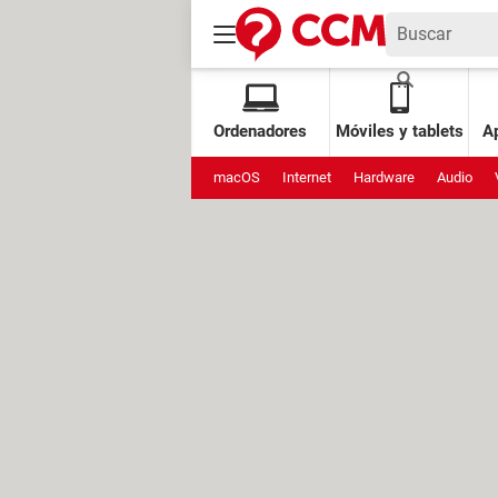
Ordenadores
Móviles y tablets
Ap
macOS
Internet
Hardware
Audio