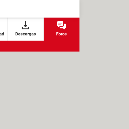
ad
Descargas
Foros