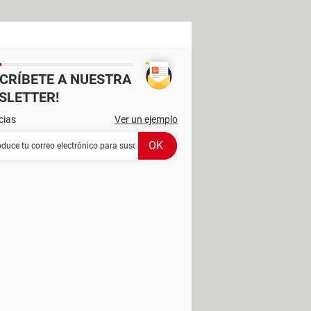
SCRÍBETE A NUESTRA
SLETTER!
cias
Ver un ejemplo