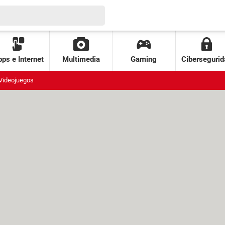
ps e Internet
Multimedia
Gaming
Cibersegurid
Videojuegos