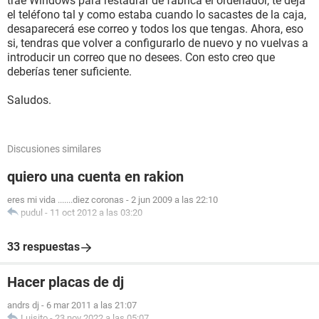
trae Windows para restaurar de fábrica el ordenador, te deja
el teléfono tal y como estaba cuando lo sacastes de la caja,
desaparecerá ese correo y todos los que tengas. Ahora, eso
si, tendras que volver a configurarlo de nuevo y no vuelvas a
introducir un correo que no desees. Con esto creo que
deberías tener suficiente.
Saludos.
Discusiones similares
quiero una cuenta en rakion
eres mi vida .......diez coronas
-
2 jun 2009 a las 22:10
pudul
-
11 oct 2012 a las 03:20
33 respuestas
Hacer placas de dj
andrs dj
-
6 mar 2011 a las 21:07
Luisito
-
23 nov 2022 a las 05:07