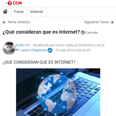
Foros
Internet
Tema Anterior
Siguiente Tema
¿Qué consideran que es Internet?
Cerrado
So991127
- Modificado por Carlos-vialfa el 23/09/2014, 04:32
Carlos Villagómez
-
23 sep 2014 a las 04:33
¿QUE CONSIDERAN QUE ES INTERNET?