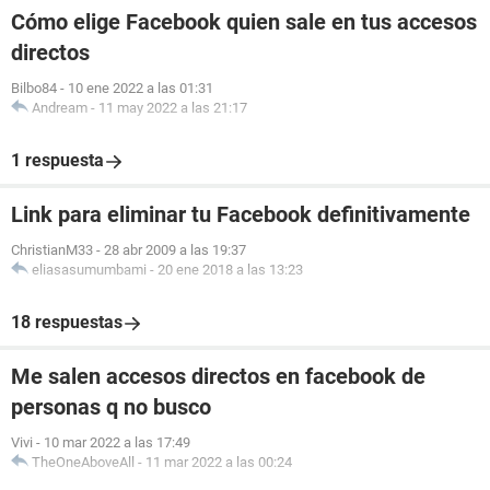
Cómo elige Facebook quien sale en tus accesos
directos
Bilbo84
-
10 ene 2022 a las 01:31
Andream
-
11 may 2022 a las 21:17
1 respuesta
Link para eliminar tu Facebook definitivamente
ChristianM33
-
28 abr 2009 a las 19:37
eliasasumumbami
-
20 ene 2018 a las 13:23
18 respuestas
Me salen accesos directos en facebook de
personas q no busco
Vivi
-
10 mar 2022 a las 17:49
TheOneAboveAll
-
11 mar 2022 a las 00:24