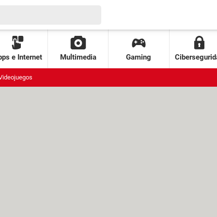
ps e Internet
Multimedia
Gaming
Cibersegurid
Videojuegos