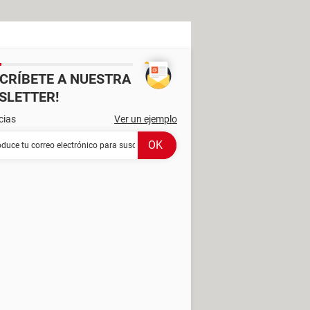
SCRÍBETE A NUESTRA
SLETTER!
cias
Ver un ejemplo