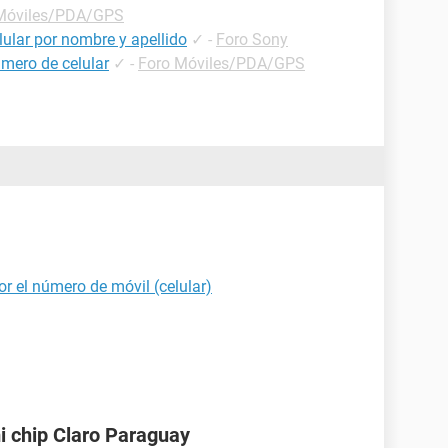
Móviles/PDA/GPS
ular por nombre y apellido
✓
-
Foro Sony
mero de celular
✓
-
Foro Móviles/PDA/GPS
r el número de móvil (celular)
i chip Claro Paraguay