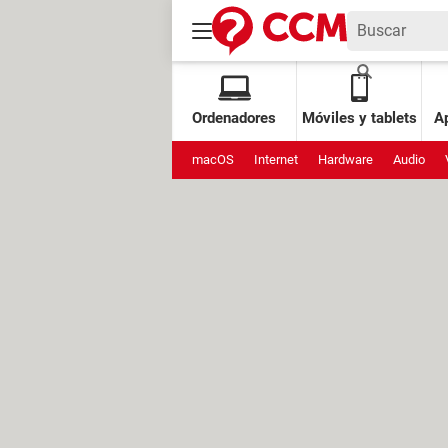
Ordenadores
Móviles y tablets
Ap
macOS
Internet
Hardware
Audio