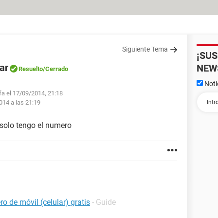
Siguiente Tema
¡SU
ar
NEW
Resuelto
/Cerrado
Noti
fa el 17/09/2014, 21:18
014 a las 21:19
 solo tengo el numero
o de móvil (celular) gratis
- Guide