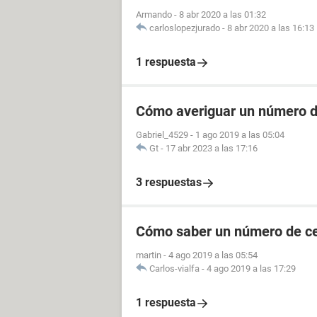
Armando
-
8 abr 2020 a las 01:32
carloslopezjurado
-
8 abr 2020 a las 16:13
1 respuesta
Cómo averiguar un número de
Gabriel_4529
-
1 ago 2019 a las 05:04
Gt
-
17 abr 2023 a las 17:16
3 respuestas
Cómo saber un número de cel
martin
-
4 ago 2019 a las 05:54
Carlos-vialfa
-
4 ago 2019 a las 17:29
1 respuesta