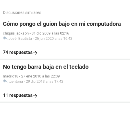
Discusiones similares
Cómo pongo el guion bajo en mi computadora
chiquis jackson
-
31 dic 2009 a las 02:16
José_Bautista
-
26 jun 2020 a las 16:42
74 respuestas
No tengo barra baja en el teclado
madrid18
-
27 ene 2010 a las 22:09
tuentona
-
29 dic 2013 a las 17:42
11 respuestas