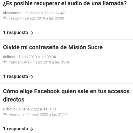
¿Es posible recuperar el audio de una llamada?
alvaroangel
-
29 ago 2019 a las 22:47
ceszarv
-
29 ago 2019 a las 23:08
1 respuesta
Olvidé mi contraseña de Misión Sucre
delimar
-
1 ago 2019 a las 00:04
Carlos-vialfa
-
1 ago 2019 a las 05:46
1 respuesta
Cómo elige Facebook quien sale en tus accesos
directos
Bilbo84
-
10 ene 2022 a las 01:31
Andream
-
11 may 2022 a las 21:17
1 respuesta