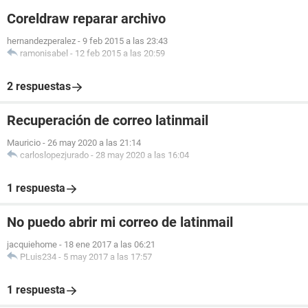
Coreldraw reparar archivo
hernandezperalez
-
9 feb 2015 a las 23:43
ramonisabel
-
12 feb 2015 a las 20:59
2 respuestas
Recuperación de correo latinmail
Mauricio
-
26 may 2020 a las 21:14
carloslopezjurado
-
28 may 2020 a las 16:04
1 respuesta
No puedo abrir mi correo de latinmail
jacquiehome
-
18 ene 2017 a las 06:21
PLuis234
-
5 may 2017 a las 17:57
1 respuesta