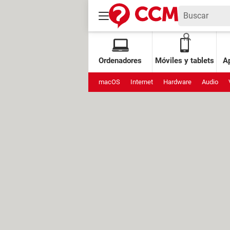
Ordenadores
Móviles y tablets
Ap
macOS
Internet
Hardware
Audio