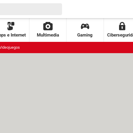
ps e Internet
Multimedia
Gaming
Cibersegurid
Videojuegos