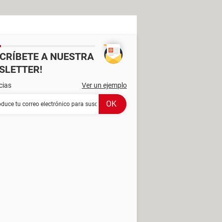
SCRÍBETE A NUESTRA
SLETTER!
cias
Ver un ejemplo