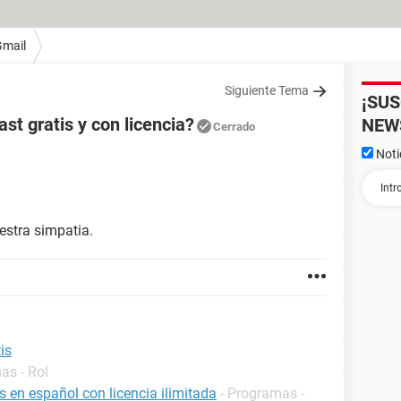
Gmail
Siguiente Tema
¡SU
st gratis y con licencia?
NEW
Cerrado
Noti
estra simpatia.
is
as - Rol
s en español con licencia ilimitada
- Programas -