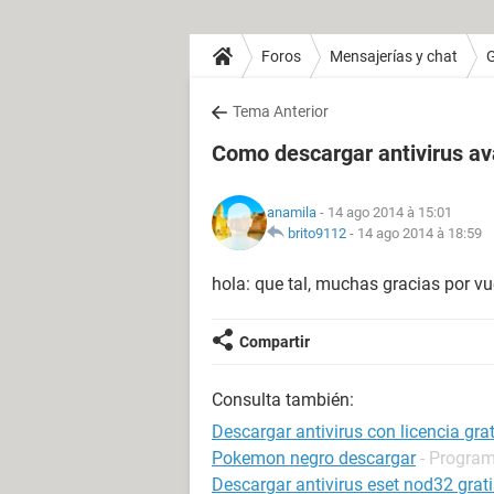
Foros
Mensajerías y chat
Tema Anterior
Como descargar antivirus ava
anamila
- 14 ago 2014 à 15:01
brito9112
-
14 ago 2014 à 18:59
hola: que tal, muchas gracias por vu
Compartir
Consulta también:
Descargar antivirus con licencia grat
Pokemon negro descargar
- Program
Descargar antivirus eset nod32 grati