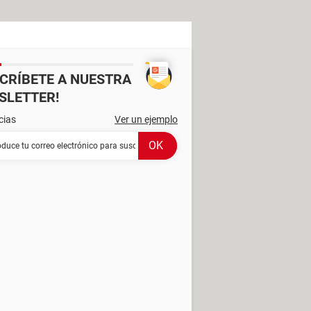
SCRÍBETE A NUESTRA
SLETTER!
cias
Ver un ejemplo