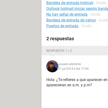
Bandeja de entrada hotmail
- Guide
Outlook hotmail iniciar sesión band
No hay señal de entrada
- Guide
Bandeja de entrada de yahoo
- Guid
Puertos de entrada
- Guide
2 respuestas
RESPUESTA 1 / 2
usuario anónimo
21 jul 2014 a las 17:54
Hola: ¿Te refieres a que aparecen e
aparecieran en a.m. y p.m?