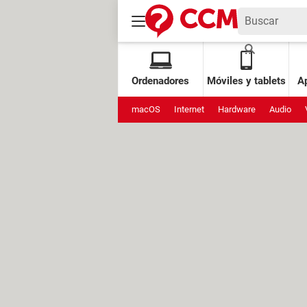
Ordenadores
Móviles y tablets
Ap
macOS
Internet
Hardware
Audio