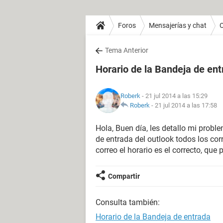
Foros
Mensajerías y chat
O
Tema Anterior
Horario de la Bandeja de en
Roberk
- 21 jul 2014 a las 15:29
Roberk
-
21 jul 2014 a las 17:58
Hola, Buen día, les detallo mi probl
de entrada del outlook todos los cor
correo el horario es el correcto, q
Compartir
Consulta también:
Horario de la Bandeja de entrada