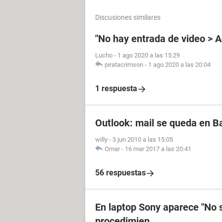
Discusiones similares
"No hay entrada de video > 
Lucho
-
1 ago 2020 a las 15:29
piratacrimson
-
1 ago 2020 a las 20:04
1 respuesta
Outlook: mail se queda en B
willy
-
3 jun 2010 a las 15:05
Omar
-
16 mar 2017 a las 20:41
56 respuestas
En laptop Sony aparece "No s
procedimien