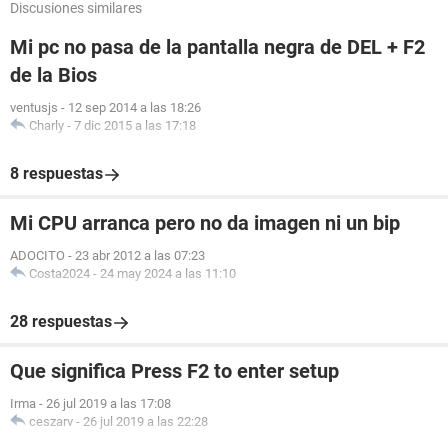
Discusiones similares
Mi pc no pasa de la pantalla negra de DEL + F2
de la Bios
ventusjs
-
12 sep 2014 a las 18:26
Charly
-
7 dic 2015 a las 17:18
8 respuestas
Mi CPU arranca pero no da imagen ni un bip
ADOCITO
-
23 abr 2012 a las 07:23
Costa2024
-
24 may 2024 a las 11:10
28 respuestas
Que significa Press F2 to enter setup
Irma
-
26 jul 2019 a las 17:08
ceszarv
-
26 jul 2019 a las 22:28