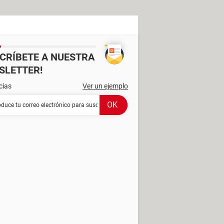
SCRÍBETE A NUESTRA
SLETTER!
cias
Ver un ejemplo