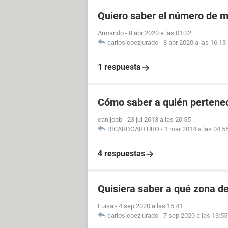
Quiero saber el número de m
Armando
-
8 abr 2020 a las 01:32
carloslopezjurado
-
8 abr 2020 a las 16:13
1 respuesta
Cómo saber a quién pertenec
canijobb
-
23 jul 2013 a las 20:55
RICARDOARTURO
-
1 mar 2014 a las 04:5
4 respuestas
Quisiera saber a qué zona d
Luisa
-
4 sep 2020 a las 15:41
carloslopezjurado
-
7 sep 2020 a las 13:55