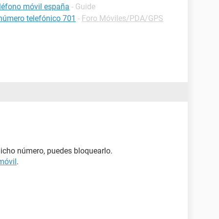
eléfono móvil españa
- Guide
 número telefónico 701
-
Foro Móviles/PDA/GPS
dicho número, puedes bloquearlo.
móvil
.