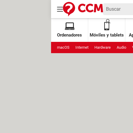
Ordenadores
Móviles y tablets
Ap
macOS
Internet
Hardware
Audio