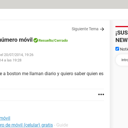
Siguiente Tema
¡SU
 número móvil
NEW
Resuelto
/Cerrado
Noti
 el 20/07/2014, 19:26
14 a las 19:28
e a boston me llaman diario y quiero saber quien es
móvil
o de móvil (celular) gratis
- Guide