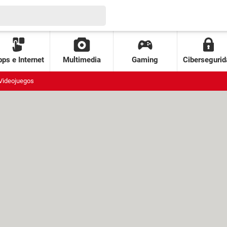
ps e Internet
Multimedia
Gaming
Cibersegurid
Videojuegos