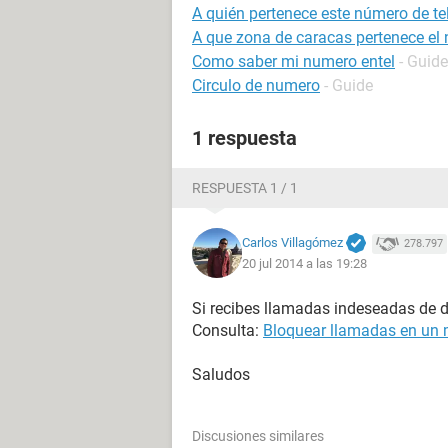
A quién pertenece este número de t
A que zona de caracas pertenece el
Como saber mi numero entel
- Guide
Circulo de numero
- Guide
1 respuesta
RESPUESTA 1 / 1
Carlos Villagómez
278.797
20 jul 2014 a las 19:28
Si recibes llamadas indeseadas de 
Consulta:
Bloquear llamadas en un 
Saludos
Discusiones similares