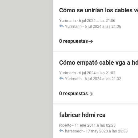
Cómo se unirían los cables 
Yurimarin
-
6 jul 2024 a las 21:06
Yurimarin
-
6 jul 2024 a las 21:06
0 respuestas
Cómo empató cable vga a h
Yurimarin
-
6 jul 2024 a las 21:02
Yurimarin
-
6 jul 2024 a las 21:02
0 respuestas
fabricar hdmi rca
roberto
-
11 ene 2011 a las 02:28
harassedr
-
17 may 2020 a las 23:38