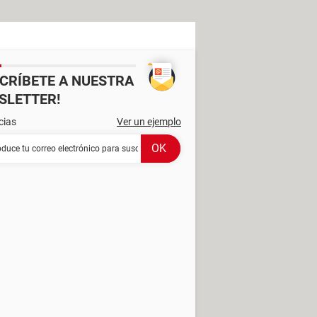
SCRÍBETE A NUESTRA
SLETTER!
cias
Ver un ejemplo