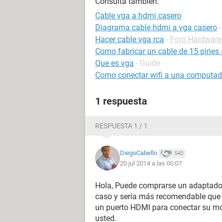
Consulta también:
Cable vga a hdmi casero
Diagrama cable hdmi a vga casero
Hacer cable vga rca
-
Foro Hardware
Como fabricar un cable de 15 pines
Que es vga
- Guide
Como conectar wifi a una computador
1 respuesta
RESPUESTA 1 / 1
DiegoCabello
540
20 jul 2014 a las 00:07
Hola, Puede comprarse un adaptado
caso y sería más recomendable que 
un puerto HDMI para conectar su mo
usted.