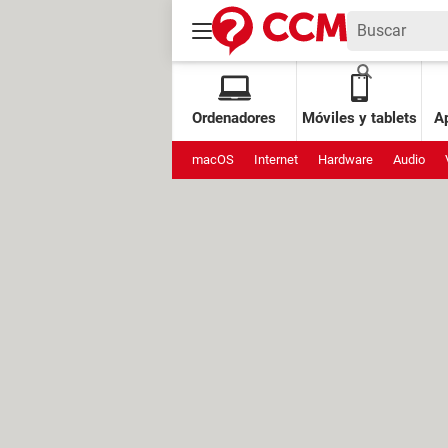
Ordenadores
Móviles y tablets
Ap
macOS
Internet
Hardware
Audio