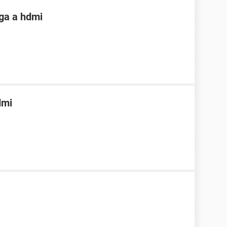
vga a hdmi
dmi