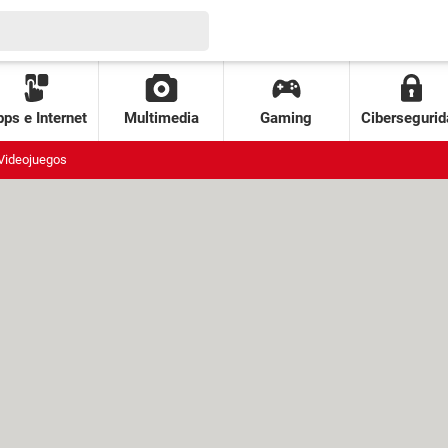
ps e Internet
Multimedia
Gaming
Cibersegurid
Videojuegos