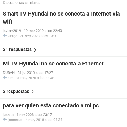
Discusiones similares
Smart TV Hyundai no se conecta a Internet vía
wifi
javierv2019
-
19 mar 2019 a las 22:40
Jorge
-
30 sep 2023 a las 13:31
21 respuestas
Mi TV Hyundai no se conecta a Ethernet
DUBAN
-
31 jul 2019 a las 17:27
Crr
-
31 may 2020 a las 22:48
2 respuestas
para ver quien esta conectado a mi pc
juanito
-
1 nov 2008 a las 23:17
juanexus
-
4 may 2018 a las 04:34