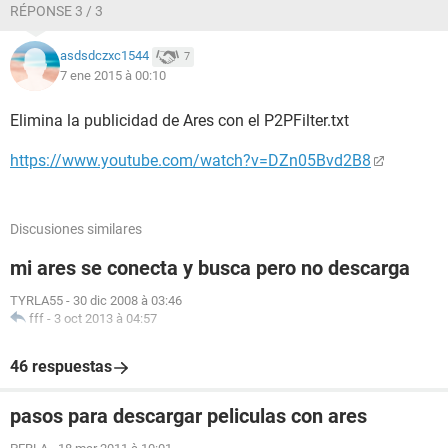
RÉPONSE 3 / 3
asdsdczxc1544
7
7 ene 2015 à 00:10
Elimina la publicidad de Ares con el P2PFilter.txt
https://www.youtube.com/watch?v=DZn05Bvd2B8
Discusiones similares
mi ares se conecta y busca pero no descarga
TYRLA55
-
30 dic 2008 à 03:46
fff
-
3 oct 2013 à 04:57
46 respuestas
pasos para descargar peliculas con ares