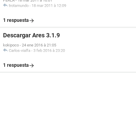
PERLA
-
18 mar 2011 à 10:01
trotamundo
-
18 mar 2011 à 12:09
1 respuesta
Descargar Ares 3.1.9
kokipoco
-
24 ene 2016 à 21:05
Carlos-vialfa
-
3 feb 2016 à 23:20
1 respuesta