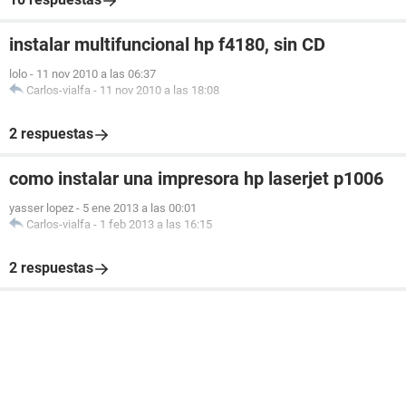
instalar multifuncional hp f4180, sin CD
lolo
-
11 nov 2010 a las 06:37
Carlos-vialfa
-
11 nov 2010 a las 18:08
2 respuestas
como instalar una impresora hp laserjet p1006
yasser lopez
-
5 ene 2013 a las 00:01
Carlos-vialfa
-
1 feb 2013 a las 16:15
2 respuestas