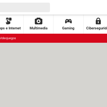
ps e Internet
Multimedia
Gaming
Cibersegurid
Videojuegos