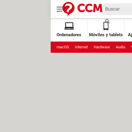
Ordenadores
Móviles y tablets
Ap
macOS
Internet
Hardware
Audio