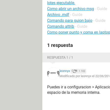
lotes ejecutable.
Como abrir un archivo msg
- Guide
Archivo .mdf
- Guide
Comando para guion bajo
- Guide
Comando attrib
- Guide
Como poner punto y coma en lapto
1 respuesta
RESPUESTA 1 / 1
leonnyx
1.102
Modificado por leonnyx el 22/06/201
Puedes ir a configuracion > Aplicaci
espacio de la memoria interna.