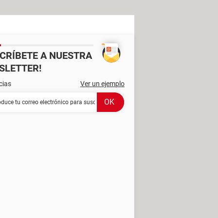
SCRÍBETE A NUESTRA
SLETTER!
cias
Ver un ejemplo