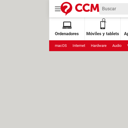
Ordenadores
Móviles y tablets
Ap
macOS
Internet
Hardware
Audio