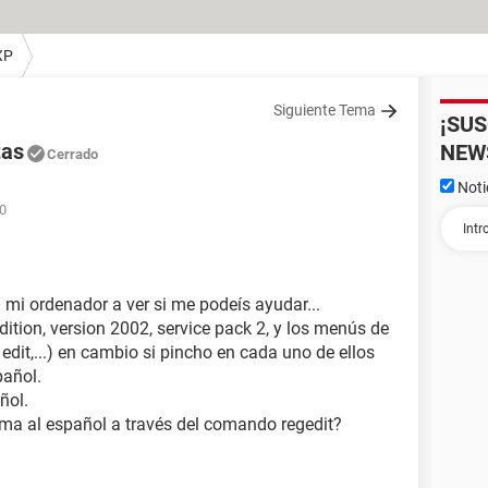
XP
Siguiente Tema
¡SU
tas
NEW
Cerrado
Noti
20
mi ordenador a ver si me podeís ayudar...
ition, version 2002, service pack 2, y los menús de
, edit,...) en cambio si pincho en cada uno de ellos
pañol.
ñol.
ma al español a través del comando regedit?