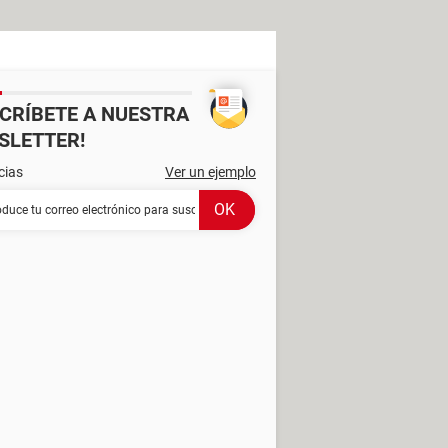
SCRÍBETE A NUESTRA
SLETTER!
cias
Ver un ejemplo