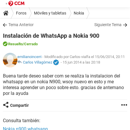
Foros
Móviles y tabletas
Nokia
Tema Anterior
Siguiente Tema
Instalación de WhatsApp a Nokia 900
Resuelto
/Cerrado
emilianoincerri
- Modificado por Carlos-vialfa el 15/06/2014, 20:11
Carlos Villagómez
-
15 jun 2014 a las 20:18
Buena tarde deseo saber com se realiza la instalacion del
whatsapp en un nokia N900, wsoy nuevo en esto y me
interesa aprender un poco sobre esto. gracias de antemano
por la ayuda
Compartir
Consulta también:
Nokia n900 whatsapp