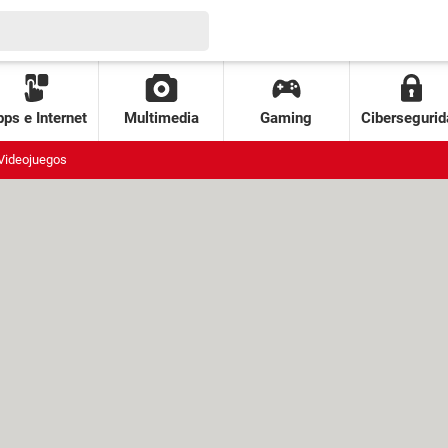
ps e Internet
Multimedia
Gaming
Cibersegurid
Videojuegos