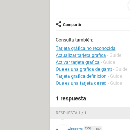
El problema es que no me reconoce la
luz verde, los ventiladores funciona
Qué podria ocasionar el problema? t
Compartir
Muchas gracias de antemano
Consulta también:
Un saludo.
Tarjeta gráfica no reconocida
Actualizar tarjeta grafica
- Guide
PD: si necesitais cualquier informac
Activar tarjeta grafica
- Guide
Que es una grafica de gantt
- Guide
Tarjeta grafica definicion
- Guide
Que es una tarjeta de red
- Guide
1 respuesta
RESPUESTA 1 / 1
leonnyx
1.102