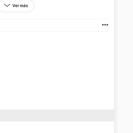
 tarjeta gráfica. Cuando la conecto, se enciende la
Ver más
n pero el monitor no se enciende.
al vez la placa base no es compatible?
ión adicional, hacédmelo saber.