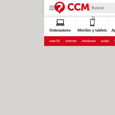
Ordenadores
Móviles y tablets
Ap
macOS
Internet
Hardware
Audio