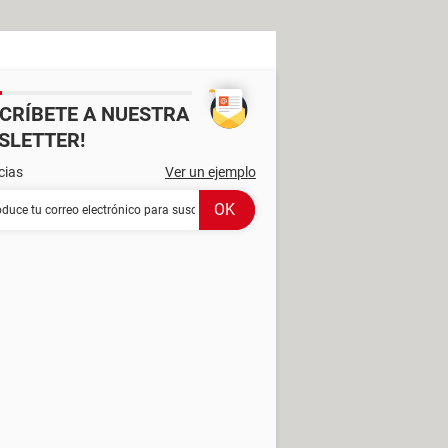
SCRÍBETE A NUESTRA
SLETTER!
cias
Ver un ejemplo