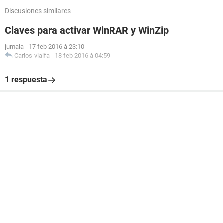
Discusiones similares
Claves para activar WinRAR y WinZip
jumala
-
17 feb 2016 à 23:10
Carlos-vialfa
-
18 feb 2016 à 04:59
1 respuesta