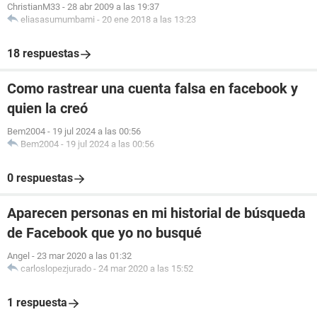
ChristianM33
-
28 abr 2009 a las 19:37
eliasasumumbami
-
20 ene 2018 a las 13:23
18 respuestas
Como rastrear una cuenta falsa en facebook y
quien la creó
Bem2004
-
19 jul 2024 a las 00:56
Bem2004
-
19 jul 2024 a las 00:56
0 respuestas
Aparecen personas en mi historial de búsqueda
de Facebook que yo no busqué
Angel
-
23 mar 2020 a las 01:32
carloslopezjurado
-
24 mar 2020 a las 15:52
1 respuesta