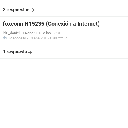
2 respuestas
foxconn N15235 (Conexión a Internet)
ldzl_daniel
-
14 ene 2016 a las 17:31
Joacocello
-
14 ene 2016 a las 22:12
1 respuesta