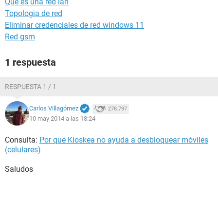
Que es una red lan
Topologia de red
Eliminar credenciales de red windows 11
Red gsm
1 respuesta
RESPUESTA 1 / 1
Carlos Villagómez
278.797
10 may 2014 a las 18:24
Consulta:
Por qué Kioskea no ayuda a desbloquear móviles
(celulares)
Saludos