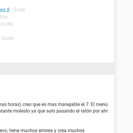
ows 8
- Guide
tros
- Guide
- Guide
nas horas) creo que es mas manejable el 7. El menú
bastante molesto ya que solo pasando el ratón por ahí
evo, tiene muchos errores y crea muchos