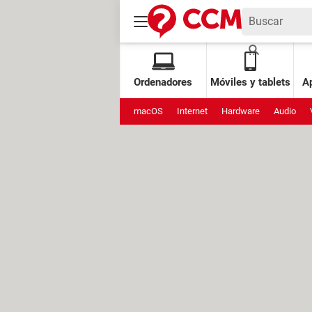
Ordenadores
Móviles y tablets
Ap
macOS
Internet
Hardware
Audio