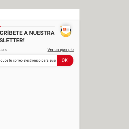
SCRÍBETE A NUESTRA
SLETTER!
cias
Ver un ejemplo