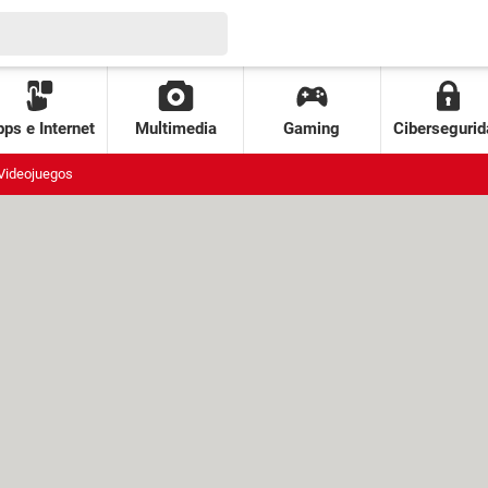
ps e Internet
Multimedia
Gaming
Cibersegurid
Videojuegos