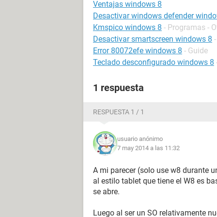
Ventajas windows 8
Desactivar windows defender wind
Kmspico windows 8
- Programas - O
Desactivar smartscreen windows 8
Error 80072efe windows 8
- Guide
Teclado desconfigurado windows 8
1 respuesta
RESPUESTA 1 / 1
usuario anónimo
7 may 2014 a las 11:32
A mi parecer (solo use w8 durante u
al estilo tablet que tiene el W8 es 
se abre.
Luego al ser un SO relativamente nu