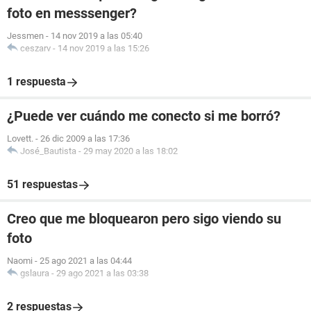
foto en messsenger?
Jessmen
-
14 nov 2019 a las 05:40
ceszarv
-
14 nov 2019 a las 15:26
1 respuesta
¿Puede ver cuándo me conecto si me borró?
Lovett.
-
26 dic 2009 a las 17:36
José_Bautista
-
29 may 2020 a las 18:02
51 respuestas
Creo que me bloquearon pero sigo viendo su
foto
Naomi
-
25 ago 2021 a las 04:44
gslaura
-
29 ago 2021 a las 03:38
2 respuestas