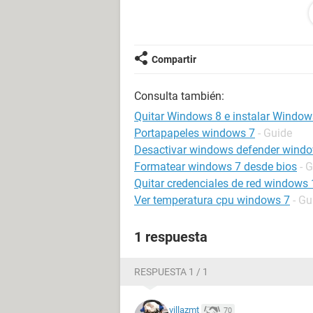
"secure boot".
El caso es que en mi BIOS no apare
boot", pero eso no hace ningun efect
Compartir
He intentado instalar W7 desde dent
Consulta también:
pero me dice que un peo pa mi.
Quitar Windows 8 e instalar Window
se me suelen dar bien solucionar pr
Portapapeles windows 7
- Guide
tema me pone de los nervios.
Desactivar windows defender wind
Formatear windows 7 desde bios
- 
Tengo un ASUS F551MA.
Quitar credenciales de red windows
Ver temperatura cpu windows 7
- Gu
Gracias !
1 respuesta
RESPUESTA 1 / 1
villazmt
70