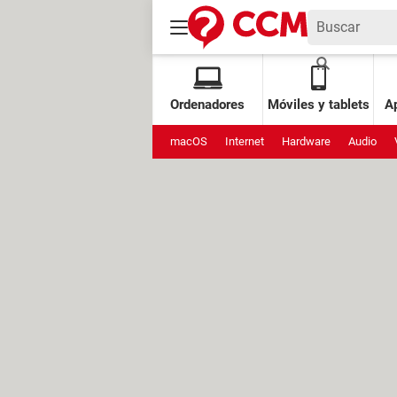
Ordenadores
Móviles y tablets
Ap
macOS
Internet
Hardware
Audio