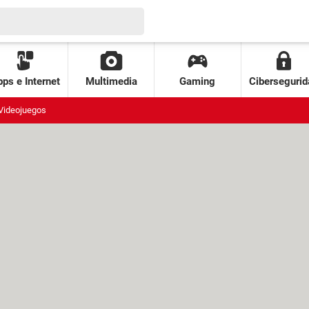
ps e Internet
Multimedia
Gaming
Cibersegurid
Videojuegos