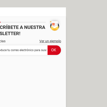
SCRÍBETE A NUESTRA
SLETTER!
cias
Ver un ejemplo