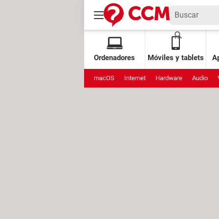
Ordenadores
Móviles y tablets
Ap
macOS
Internet
Hardware
Audio