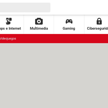
ps e Internet
Multimedia
Gaming
Cibersegurid
Videojuegos