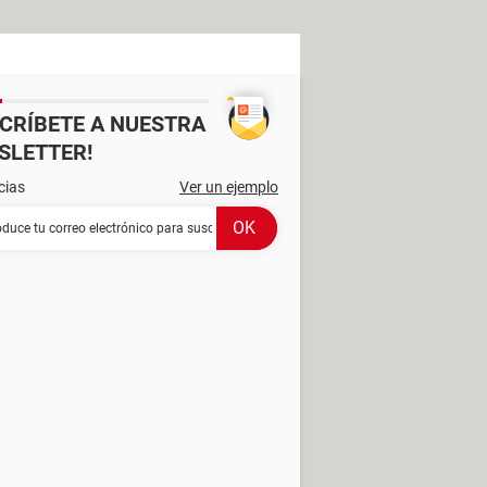
SCRÍBETE A NUESTRA
SLETTER!
cias
Ver un ejemplo