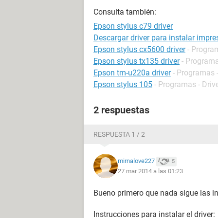
Consulta también:
Epson stylus c79 driver
Descargar driver para instalar impr
Epson stylus cx5600 driver
- Program
Epson stylus tx135 driver
- Programa
Epson tm-u220a driver
- Programas -
Epson stylus 105
- Programas - Driv
2 respuestas
RESPUESTA 1 / 2
mirnalove227
5
27 mar 2014 a las 01:23
Bueno primero que nada sigue las i
Instrucciones para instalar el driver: