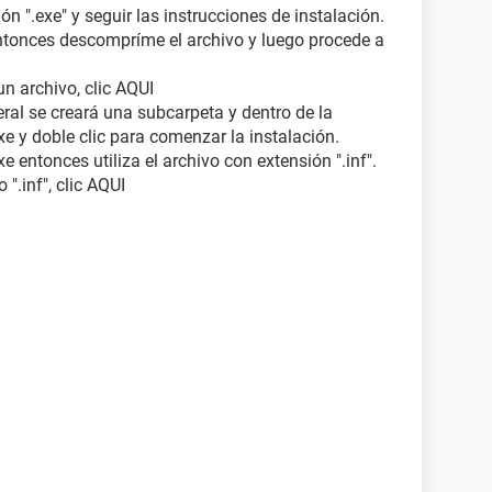
sión ".exe" y seguir las instrucciones de instalación.
r" entonces descompríme el archivo y luego procede a
n archivo, clic AQUI
ral se creará una subcarpeta y dentro de la
e y doble clic para comenzar la instalación.
e entonces utiliza el archivo con extensión ".inf".
".inf", clic AQUI