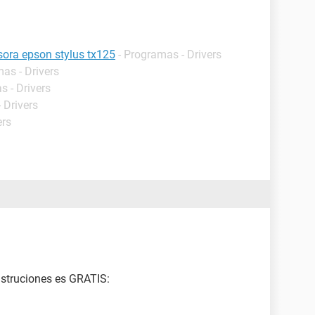
esora epson stylus tx125
- Programas - Drivers
as - Drivers
s - Drivers
 Drivers
ers
nstruciones es GRATIS: