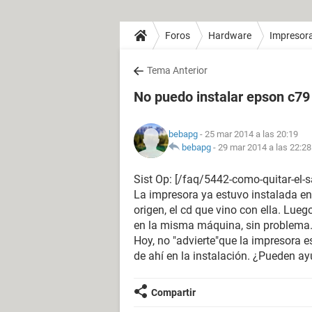
Foros
Hardware
Impresor
Tema Anterior
No puedo instalar epson c79
bebapg
- 25 mar 2014 a las 20:19
bebapg
-
29 mar 2014 a las 22:28
Sist Op: [/faq/5442-como-quitar-el-
La impresora ya estuvo instalada en
origen, el cd que vino con ella. Lueg
en la misma máquina, sin problema. 
Hoy, no "advierte"que la impresora 
de ahí en la instalación. ¿Pueden a
Compartir