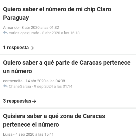
Quiero saber el número de mi chip Claro
Paraguay
Armando
-
8 abr 2020 a las 01:32
carloslopezjurado
-
8 abr 2020 a las 16:13
1 respuesta
Quiero saber a qué parte de Caracas pertenece
un número
carmencita
-
14 abr 2020 a las 04:38
ChaneGarcia
-
9 sep 2024 a las 01:14
3 respuestas
Quisiera saber a qué zona de Caracas
pertenece el número
Luisa
-
4 sep 2020 a las 15:41