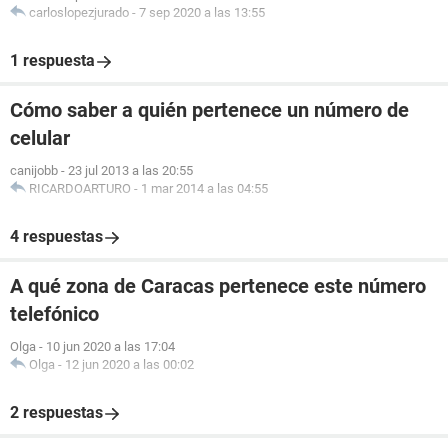
carloslopezjurado
-
7 sep 2020 a las 13:55
1 respuesta
Cómo saber a quién pertenece un número de
celular
canijobb
-
23 jul 2013 a las 20:55
RICARDOARTURO
-
1 mar 2014 a las 04:55
4 respuestas
A qué zona de Caracas pertenece este número
telefónico
Olga
-
10 jun 2020 a las 17:04
Olga
-
12 jun 2020 a las 00:02
2 respuestas