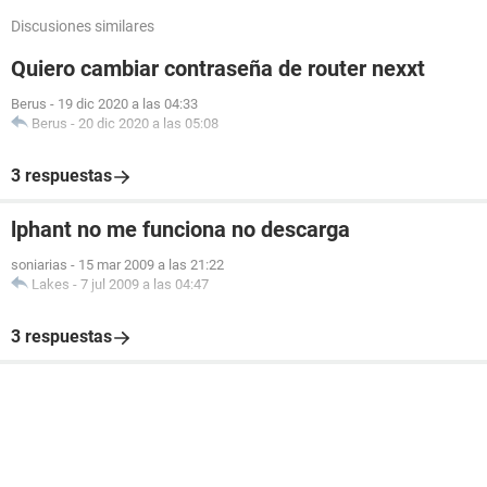
Discusiones similares
Quiero cambiar contraseña de router nexxt
Berus
-
19 dic 2020 a las 04:33
Berus
-
20 dic 2020 a las 05:08
3 respuestas
lphant no me funciona no descarga
soniarias
-
15 mar 2009 a las 21:22
Lakes
-
7 jul 2009 a las 04:47
3 respuestas