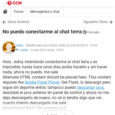
Foros
Mensajerías y chat
Tema Anterior
Siguiente Tema
No puedo conectarme al chat terra
Cerrado
seibu
- Modificado por Carlos-vialfa el 24/02/2014, 13:54
seibu
-
4 mar 2014 a las 15:05
Hola , estoy intentando conectarme al chat terra y es
imposible, hasta hace unos dias podia hacerlo y sin hacer
nada, ahora no puedo, me sale
Alternate HTML content should be placed here. This content
requires the
Adobe Flash Player
. Get Flash, lo descargo pero
sigue sin dejarme entrar, tampoco puedo
descargar java
,
desistale el java anterior en panel de control y ahora no me
deja descargarlo de nuevo, no sé si tendra algo que ver ,
cuanto intento descargarlo me sale :
downloaded file C:/documents and
settings/administrador/datos de