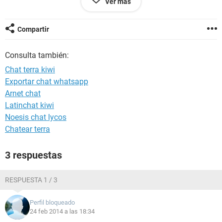
Ver más
programas/sun/java/jre1.7.0_51-51c.msi is corrupt.
Gracias de antemano por vuestra ayuda
Graciasss
Compartir
Consulta también:
Chat terra kiwi
Exportar chat whatsapp
Arnet chat
Latinchat kiwi
Noesis chat lycos
Chatear terra
3 respuestas
RESPUESTA 1 / 3
Perfil bloqueado
24 feb 2014 a las 18:34