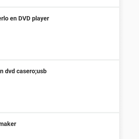
erlo en DVD player
en dvd casero;usb
 maker