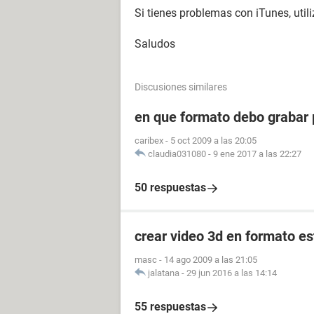
Si tienes problemas con iTunes, util
Saludos
Discusiones similares
en que formato debo grabar p
caribex
-
5 oct 2009 a las 20:05
claudia031080
-
9 ene 2017 a las 22:27
50 respuestas
crear video 3d en formato e
masc
-
14 ago 2009 a las 21:05
jalatana
-
29 jun 2016 a las 14:14
55 respuestas