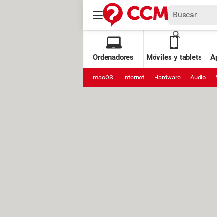
Ordenadores
Móviles y tablets
Ap
macOS
Internet
Hardware
Audio