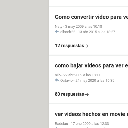
Como convertir video para v
Naty
-
3 may 2009 a las 10:18
elhack22
-
13 abr 2015 a las 18:27
12 respuestas
como bajar videos para ver 
nilo
-
22 abr 2009 a las 18:11
Octavio
-
24 may 2020 a las 16:35
80 respuestas
ver videos hechos en movie
Radelau
-
17 ene 2009 a las 12:33