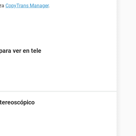
iza
CopyTrans Manager
.
ara ver en tele
stereoscópico