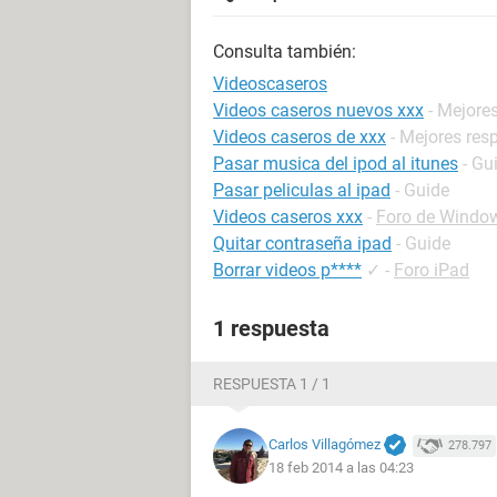
Consulta también:
Videoscaseros
Videos caseros nuevos xxx
- Mejore
Videos caseros de xxx
- Mejores res
Pasar musica del ipod al itunes
- Gu
Pasar peliculas al ipad
- Guide
Videos caseros xxx
-
Foro de Windo
Quitar contraseña ipad
- Guide
Borrar videos p****
✓
-
Foro iPad
1 respuesta
RESPUESTA 1 / 1
Carlos Villagómez
278.797
18 feb 2014 a las 04:23