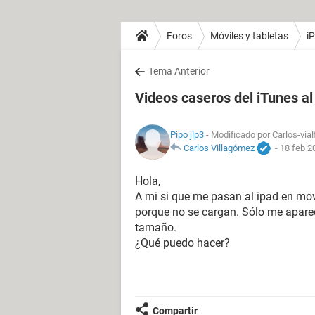
Foros
Móviles y tabletas
i
Tema Anterior
Videos caseros del iTunes al
Pipo jlp3
- Modificado por Carlos-vial
Carlos Villagómez
-
18 feb 2
Hola,
A mi si que me pasan al ipad en mov
porque no se cargan. Sólo me aparec
tamaño.
¿Qué puedo hacer?
Compartir