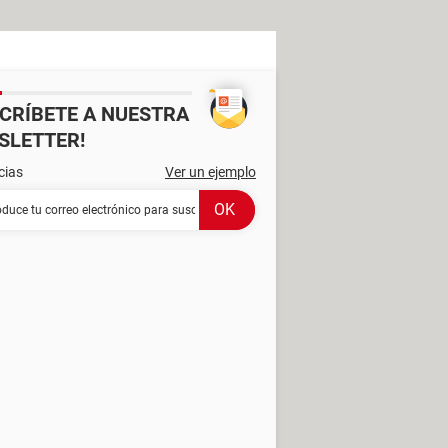
SCRÍBETE A NUESTRA
SLETTER!
cias
Ver un ejemplo