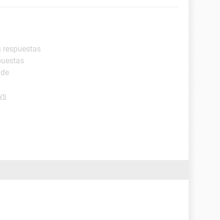
s respuestas
puestas
ide
ws