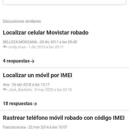
Discusiones similares
Localizar celular Movistar robado
BELLEZA MEXICANA
-
28 dic 2011 a las 05:45
cindy rivas
-
1 dic 2015 a las 20:11
4 respuestas
Localizar un móvil por IMEI
Ana
-
26 abr 2018 a las 15:17
José_Bautista
-
9 may 2020 a las 22:18
18 respuestas
Rastrear teléfono móvil robado con código IMEI
franciscorosa
-
22 mar 2014 a las 10:07