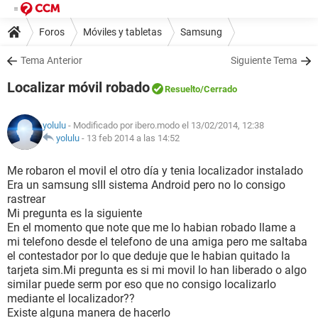
Foros
Móviles y tabletas
Samsung
Tema Anterior
Siguiente Tema
Localizar móvil robado
Resuelto
/Cerrado
yolulu
- Modificado por ibero.modo el 13/02/2014, 12:38
yolulu
-
13 feb 2014 a las 14:52
Me robaron el movil el otro día y tenia localizador instalado
Era un samsung sIII sistema Android pero no lo consigo
rastrear
Mi pregunta es la siguiente
En el momento que note que me lo habian robado llame a
mi telefono desde el telefono de una amiga pero me saltaba
el contestador por lo que deduje que le habian quitado la
tarjeta sim.Mi pregunta es si mi movil lo han liberado o algo
similar puede serm por eso que no consigo localizarlo
mediante el localizador??
Existe alguna manera de hacerlo